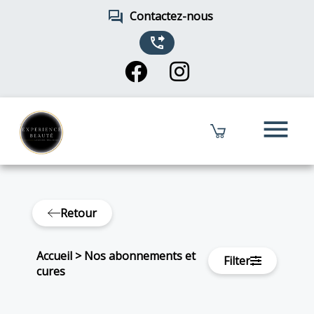
forum
Contactez-nous
phone_forwarded
menu
Retour
Accueil
>
Nos abonnements et
Filter
cures