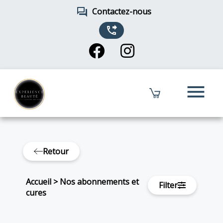
forum
Contactez-nous
phone_forwarded
menu
Retour
Accueil
>
Nos abonnements et
Filter
cures