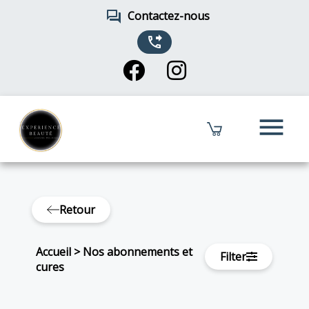
forum
Contactez-nous
phone_forwarded
menu
Retour
Accueil
>
Nos abonnements et
Filter
cures