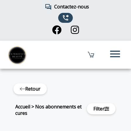
forum
Contactez-nous
phone_forwarded
menu
Retour
Accueil
>
Nos abonnements et
Filter
cures