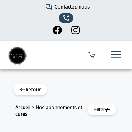
forum
Contactez-nous
phone_forwarded
menu
Retour
Accueil
>
Nos abonnements et
Filter
cures