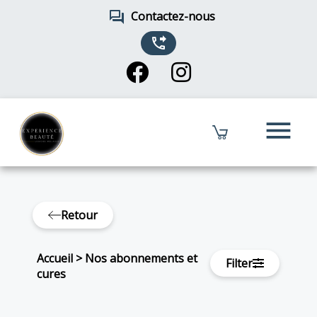
forum
Contactez-nous
phone_forwarded
menu
Retour
Accueil
>
Nos abonnements et
Filter
cures